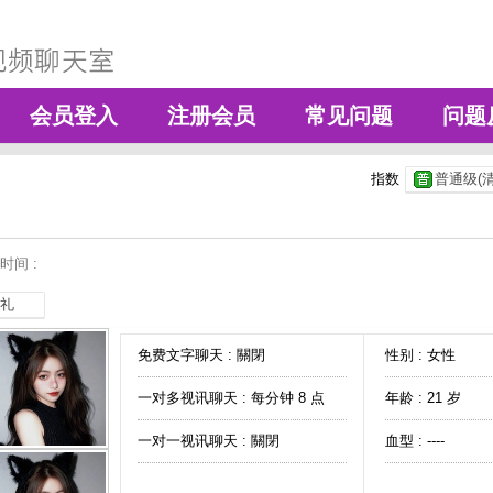
会员登入
注册会员
常见问题
问题
指数
普通级(清
时间 :
礼
免费文字聊天 :
關閉
性别 : 女性
一对多视讯聊天 :
每分钟 8 点
年龄 : 21 岁
一对一视讯聊天 :
關閉
血型 : ----