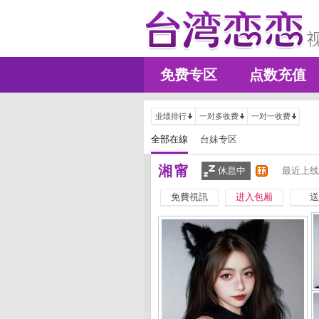
免费专区
点数充值
业绩排行
一对多收费
一对一收费
全部在線
台妹专区
湘甯
休息中
最近上线
免費視訊
进入包厢
送