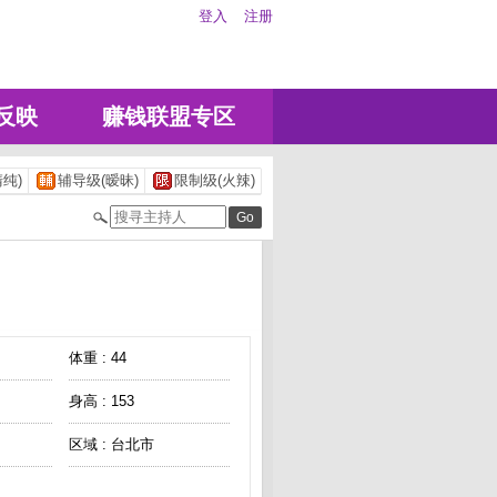
登入
注册
反映
赚钱联盟专区
纯)
辅导级(暧昧)
限制级(火辣)
体重 : 44
身高 : 153
区域 : 台北市