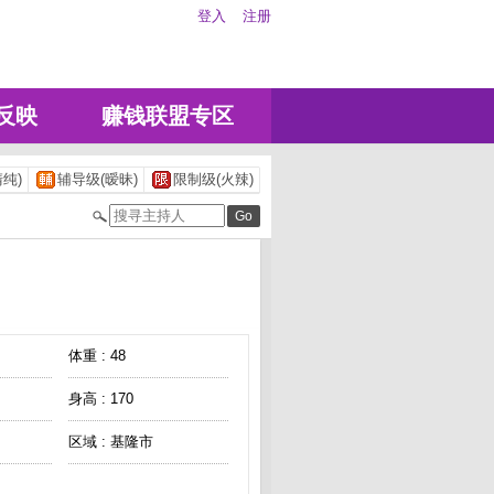
登入
注册
反映
赚钱联盟专区
纯)
辅导级(暧昧)
限制级(火辣)
体重 : 48
身高 : 170
区域 : 基隆市