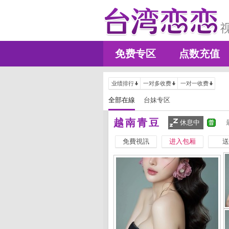
免费专区
点数充值
业绩排行
一对多收费
一对一收费
全部在線
台妹专区
越南青豆
休息中
免費視訊
进入包厢
送