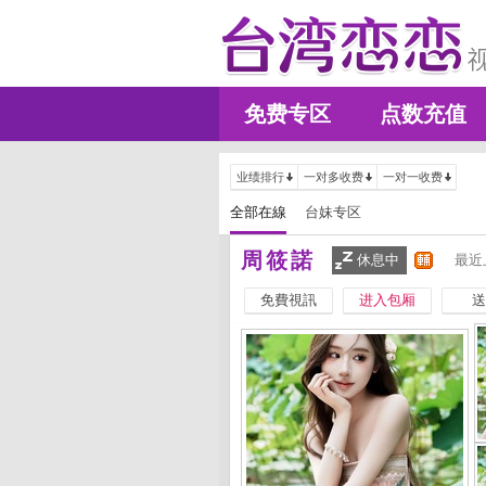
免费专区
点数充值
业绩排行
一对多收费
一对一收费
全部在線
台妹专区
周筱諾
休息中
最近
免費視訊
进入包厢
送