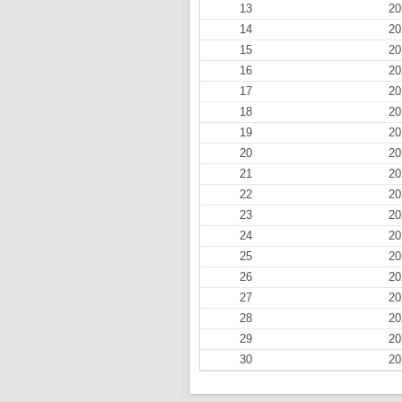
13
20
14
20
15
20
16
20
17
20
18
20
19
20
20
20
21
20
22
20
23
20
24
20
25
20
26
20
27
20
28
20
29
20
30
20