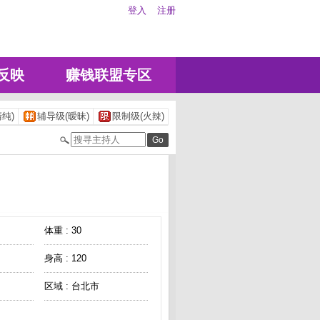
登入
注册
反映
赚钱联盟专区
纯)
辅导级(暧昧)
限制级(火辣)
体重 : 30
身高 : 120
区域 : 台北市